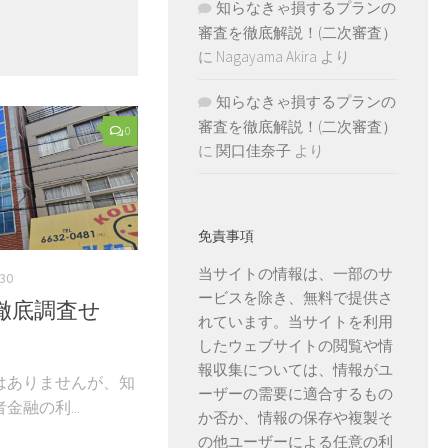
知らなきゃ損するプランの
。
審査を徹底解説！(二次審査）
に
Nagayama Akira
より
知らなきゃ損するプランの
審査を徹底解説！(二次審査）
0
に
関口佳奈子
より
免責事項
当サイトの情報は、一部のサ
-30
ービスを除き、無料で提供さ
徹底調査せ
れています。当サイトを利用
したウェブサイトの閲覧や情
報収集については、情報がユ
はありませんが、知
ーザーの需要に適合するもの
融の利...
か否か、情報の保存や複製そ
の他ユーザーによる任意の利