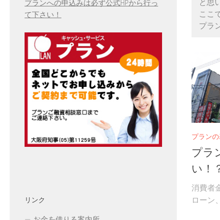
と思
プランへの申込みは必ず公式HPから行っ
ここ
て下さい！
プラ
プランの
プラ
い！
消費者
ローン、
リンク
お金を借りる案内所