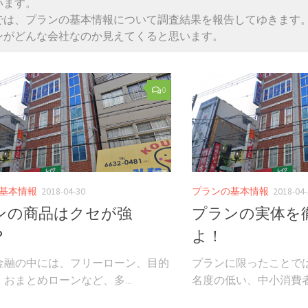
います。
では、プランの基本情報について調査結果を報告してゆきます
ンがどんな会社なのか見えてくると思います。
0
基本情報
2018-04-30
プランの基本情報
2018-04
ンの商品はクセが強
プランの実体を
？
よ！
金融の中には、フリーローン、目的
プランに限ったことで
おまとめローンなど、多...
名度の低い、中小消費者金