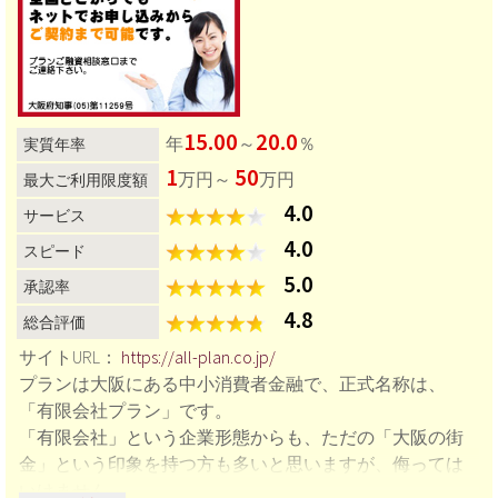
15.00
20.0
年
～
％
実質年率
1
50
万円～
万円
最大ご利用限度額
4.0
サービス
4.0
スピード
5.0
承認率
4.8
総合評価
サイトURL：
https://all-plan.co.jp/
プランは大阪にある中小消費者金融で、正式名称は、
「有限会社プラン」です。
「有限会社」という企業形態からも、ただの「大阪の街
金」という印象を持つ方も多いと思いますが、侮っては
いけません。