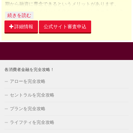
期から融資に専念できるというメリットがあります。
アローでもそのメリットを生かして、インターネットキ
ャッシングを開始して以降、融資残高も右肩上がりで伸
ばしてきました。
詳細情報
公式サイト審査申込
現在のアローの承認率は、インターネットキャッシング
開始直後の、お祭り騒ぎのような高さではなくなりまし
たが、それでも、いまだに他社に比べて高く、積極融資
の姿勢は健在です。
ただ、ちょっと残念なのは、融資実行までのスピードが
遅いことです。
各消費者金融を完全攻略！
アローは、慎重派なので、提出書類や、ヒアリングで時
アローを完全攻略
間がかかってしまい、申込みをしてから融資実行まで
に、かなり時間がかかってしまうことも多いようです。
セントラルを完全攻略
このあたりの特徴を理解したうえで、余裕をもって申込
みをすることをおすすめします。
プランを完全攻略
ライフティを完全攻略