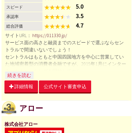
5.0
スピード
3.5
承認率
4.7
総合評価
サイトURL：
https://011330.jp/
サービス面の高さと融資までのスピードで選ぶならセン
トラルで間違いないでしょう！
セントラルはもともと中国四国地方を中心に営業してい
た地域密着型の消費者金融ですが、2015年1月にインター
ネットキャッシングを開始してから、
・セブン銀行とのATM提携
・初回無利息30日サービス
詳細情報
公式サイト審査申込
・関東地域への無人店出店
など、サービス向上に力を入れてきた実績があります。
アロー
また、中小消費者金融の中には、「即日融資」を謳い文
句にしながら、融資までのスピードに全く無頓着な会社
も多くありますが、セントラルは、本気でスピード融資
株式会社アロー
を心掛けている、数少ない会社でもあります。