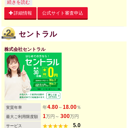
プランは、かつては、地域密着型の営業スタイルでした
が、2016年年明けよりインターネットキャッシングで全
詳細情報
公式サイト審査申込
国展開を開始しました。
ここまでは、よくある話ですが、そこから、常に、高い
セントラル
承認率を維持しているのがプランの凄いところです。
（どこの会社も、全国展開開始直後、一旦、承認率が高
くなりますが、その後、徐々に下がってゆくのが一般的
株式会社セントラル
です。）
正直、顧客サービス面では、他社に一歩譲るところもあ
りますが、こと承認率に関しては、競合他社に比べて見
劣りするところは一切ありません。
また、全国展開してからまだそれほど年月が経っていな
いので、知名度はそれほど高くなく、穴場的要素が強い
のも魅力です。
今後の発展が楽しみな中小消費者金融です。
4.80
18.00
年
～
％
実質年率
1
300
万円～
万円
最大ご利用限度額
5.0
サービス