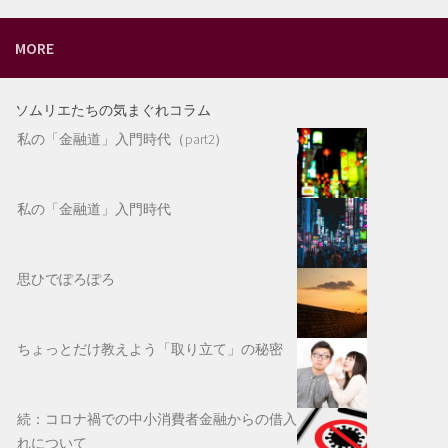
MORE
ソムリエたちの気まぐれコラム
私の「金融道」入門時代（part2）
私の「金融道」入門時代
思ひでぽろぽろ
ちょっとだけ教えよう「取り立て」の秘密
続：コロナ禍での中小消費者金融からの借入
れについて