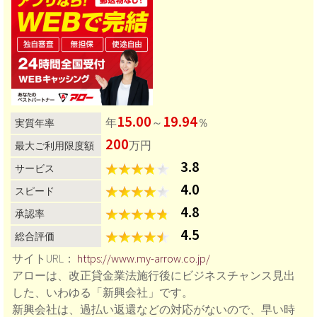
営業方針も拡大路線を採用しており、おそらく、ここ数
年の融資残高の伸び率は、中小消費者金融では最高では
ないでしょうか。
このクラスになると、中小消費者金融というより、むし
ろ、準大手と言ってもよいのかもしれません。
また、中小消費者金融の多くが初回融資額を10万円ほど
に抑えていますが、セントラルは、30万円ほどの決裁も
15.00
19.94
年
～
％
実質年率
多数でており、他社よりも融資残高が高いのも特徴で
す。
200
万円
最大ご利用限度額
承認率については、極端に高いということはありません
3.8
サービス
が、バランスのとれた良い会社です。
4.0
スピード
4.8
承認率
4.5
総合評価
サイトURL：
https://www.my-arrow.co.jp/
アローは、改正貸金業法施行後にビジネスチャンス見出
した、いわゆる「新興会社」です。
新興会社は、過払い返還などの対応がないので、早い時