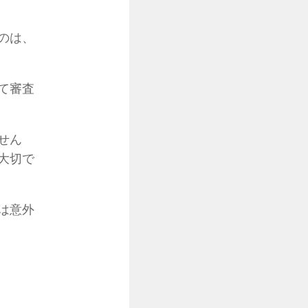
のは、
て審査
せん
大切で
は意外