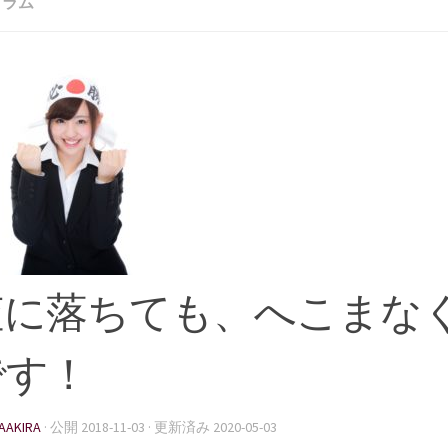
コラム
査に落ちても、へこまな
です！
AAKIRA
· 公開
2018-11-03
· 更新済み
2020-05-03