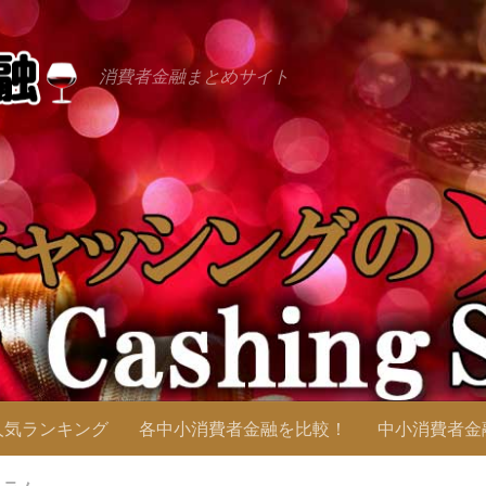
消費者金融まとめサイト
人気ランキング
各中小消費者金融を比較！
中小消費者金