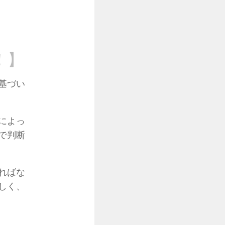
！】
基づい
によっ
で判断
ればな
しく、