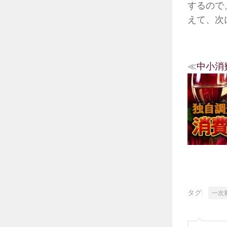
するので
えて、次
≪
中小消
タグ:
一次