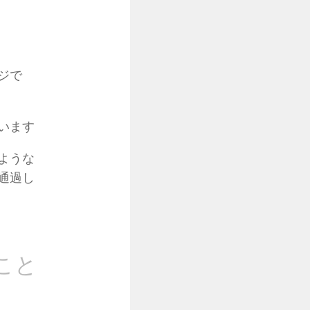
ジで
います
ような
通過し
こと