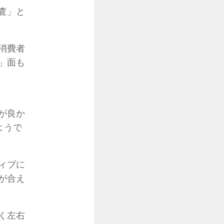
査」と
消費者
」面も
が良か
ようで
ィブに
が合え
く左右