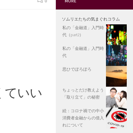
0
MORE
ソムリエたちの気まぐれコラム
私の「金融道」入門時
代（part2）
私の「金融道」入門時
代
思ひでぽろぽろ
くていい
ちょっとだけ教えよう
「取り立て」の秘密
続：コロナ禍での中小
消費者金融からの借入
れについて