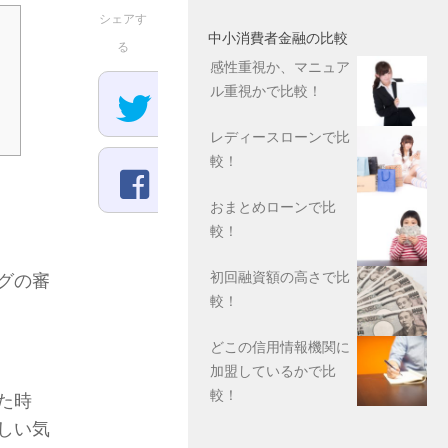
シェアす
中小消費者金融の比較
る
感性重視か、マニュア
ル重視かで比較！
レディースローンで比
較！
おまとめローンで比
較！
初回融資額の高さで比
グの審
較！
どこの信用情報機関に
加盟しているかで比
較！
た時
しい気