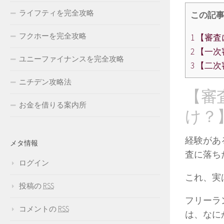
ライフティを完全攻略
この記
フクホーを完全攻略
1
【審査
2
【一次
ユニーファイナンスを完全攻略
3
【二次
ニチデン攻略法
【審
お金を借りる案内所
け？
経験があ
メタ情報
査に落ち
ログイン
これ、実
投稿の
RSS
フリーラ
コメントの
RSS
は、なに