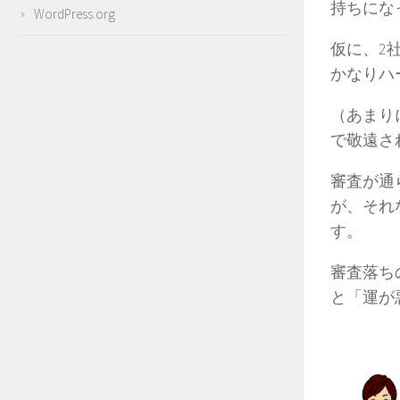
持ちにな
WordPress.org
仮に、2
かなりハ
（あまり
で敬遠さ
審査が通
が、それ
す。
審査落ち
と「運が