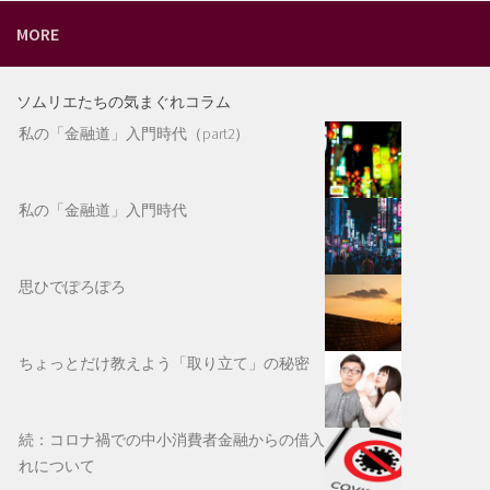
MORE
ソムリエたちの気まぐれコラム
私の「金融道」入門時代（part2）
私の「金融道」入門時代
思ひでぽろぽろ
ちょっとだけ教えよう「取り立て」の秘密
続：コロナ禍での中小消費者金融からの借入
れについて