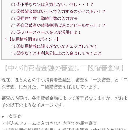
3.1
①下手なウソは入力しない。但し・・！？
3.2
②希望金額はいくらで入力するのがベストか！？
3.3
③居住年数・勤続年数の入力方法
3.4
④自己破産や債務整理は逆にアピールすべし！？
3.5
⑤フリースペースをフル活用せよ！
4
【信用情報調査のポイント】
4.1
①信用情報に誤りがないかチェックしておく
4.2
②少なくとも利息分以上の入金はしておくこと
【中小消費者金融の審査は二段階審査制】
現在、ほとんどの中小消費者金融は、審査を「一次審査」と「二
次審査」に分けた、二段階審査を採用しています。
審査の内容は、各消費者金融によって若干異なりますが、おおよ
その以下のようなイメージです。
●一次審査
・申込みフォームに入力された内容での属性審査